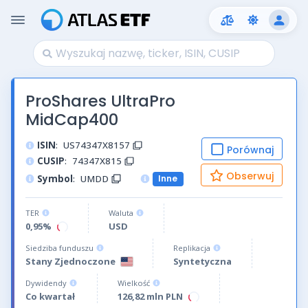
ProShares UltraPro
MidCap400
ISIN
:
US74347X8157
Porównaj
CUSIP
:
74347X815
Obserwuj
Symbol
:
UMDD
Inne
TER
Waluta
0,95%
USD
Siedziba funduszu
Replikacja
Stany Zjednoczone
Syntetyczna
Dywidendy
Wielkość
Co kwartał
126,82 mln PLN