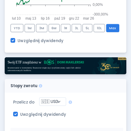
YTD
1M
3M
6M
1R
3L
5L
10L
Max
Uwzględnij dywidendy
Stopy zwrotu
Przelicz do
Uwzględnij dywidendy