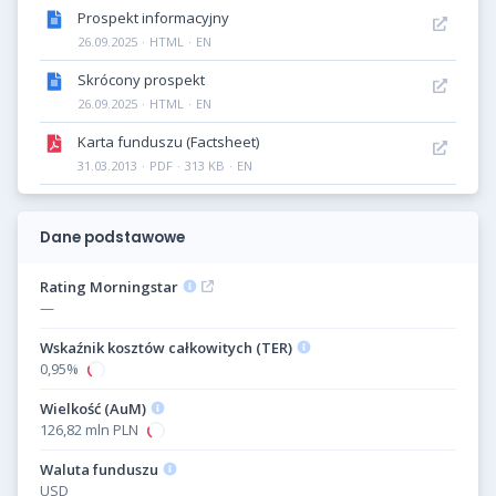
Prospekt informacyjny
26.09.2025
·
HTML
·
EN
Skrócony prospekt
26.09.2025
·
HTML
·
EN
Karta funduszu (Factsheet)
31.03.2013
·
PDF
·
313 KB
·
EN
Dane podstawowe
Rating Morningstar
—
Wskaźnik kosztów całkowitych (TER)
0,95%
Wielkość (AuM)
126,82 mln PLN
Waluta funduszu
USD