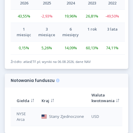
2026
2025
2024
2023
2022
43,55
%
-2,93
%
19,96
%
26,81
%
-49,50
%
1
3
6
1 rok
3 lata
miesiąc
miesiące
miesięcy
0,15
%
5,26
%
14,09
%
60,13
%
74,11
%
Źródło: atlasETF.pl; wyniki na 06.08.2026; dane NAV
Notowania funduszu
Waluta
Giełda
Kraj
kwotowania
Sy
NYSE
Stany Zjednoczone
USD
U
Arca