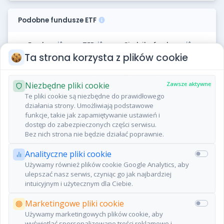
Podobne fundusze ETF
Fundusz
TER
Siedziba funduszu
Ta strona korzysta z plików cookie
ProShares
Ultra
0,95%
Stany Zjednoczone
Niezbędne pliki cookie
Zawsze aktywne
MidCap400
Te pliki cookie są niezbędne do prawidłowego
działania strony. Umożliwiają podstawowe
ProShares
funkcje, takie jak zapamiętywanie ustawień i
Ultra
0,95%
Stany Zjednoczone
dostęp do zabezpieczonych części serwisu.
SmallCap600
Bez nich strona nie będzie działać poprawnie.
Analityczne pliki cookie
Poprzednia
Następna
Używamy również plików cookie Google Analytics, aby
ulepszać nasz serwis, czyniąc go jak najbardziej
intuicyjnym i użytecznym dla Ciebie.
Marketingowe pliki cookie
Używamy marketingowych plików cookie, aby
wyświetlać spersonalizowane treści reklamowe i