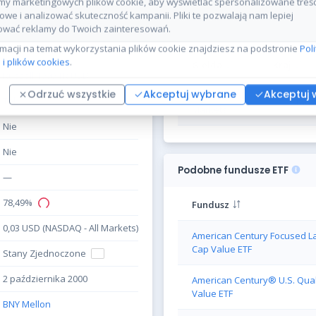
y marketingowych plików cookie, aby wyświetlać spersonalizowane treśc
owe i analizować skuteczność kampanii. Pliki te pozwalają nam lepiej
Notowania funduszu
Dystrybucja (co miesiąc)
wać reklamy do Twoich zainteresowań.
rmacji na temat wykorzystania plików cookie znajdziesz na podstronie
Pol
23,77% (06.08.2026)
 i plików cookies
.
Giełda
Kraj
Russell 1000 TR USD
Odrzuć wszystkie
Akceptuj wybrane
Akceptuj 
NASDAQ - All
Tak
Stany
Markets
Nie
Nie
Podobne fundusze ETF
—
78,49%
Fundusz
0,03 USD (NASDAQ - All Markets)
American Century Focused L
Cap Value ETF
Stany Zjednoczone
2 października 2000
American Century® U.S. Qual
Value ETF
BNY Mellon