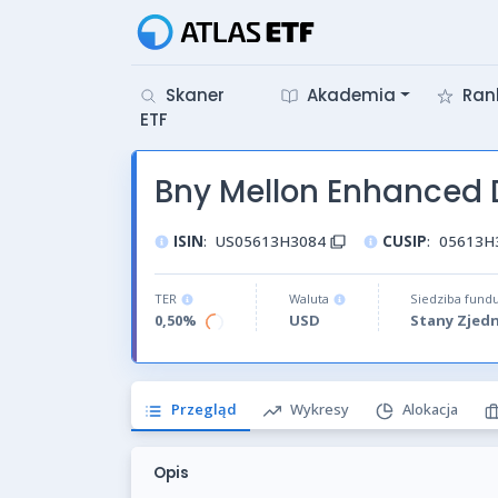
Skaner
Akademia
Ran
ETF
Bny Mellon Enhanced 
ISIN
:
US05613H3084
CUSIP
:
05613H
TER
Waluta
Siedziba fund
0,50%
USD
Stany Zjed
Przegląd
Wykresy
Alokacja
Opis