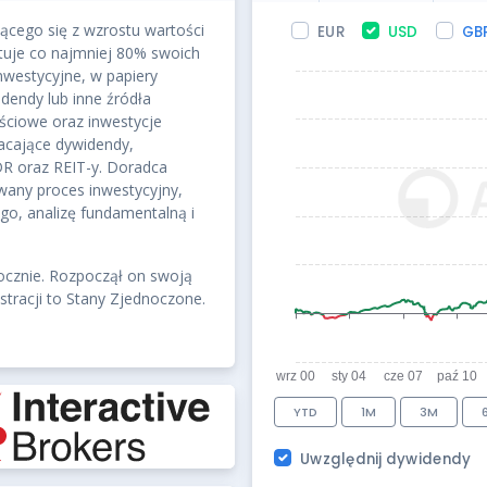
ącego się z wzrostu wartości
EUR
USD
GB
BEDY
2
tuje co najmniej 80% swoich
US
6 
nwestycyjne, w papiery
dendy lub inne źródła
ściowe oraz inwestycje
łacające dywidendy,
R oraz REIT-y. Doradca
wany proces inwestycyjny,
o, analizę fundamentalną i
ocznie. Rozpoczął on swoją
estracji to Stany Zjednoczone.
YTD
1M
3M
Uwzględnij dywidendy