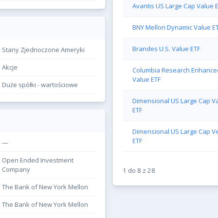
Avantis US Large Cap Value 
BNY Mellon Dynamic Value E
Brandes U.S. Value ETF
Stany Zjednoczone Ameryki
Akcje
Columbia Research Enhance
Value ETF
Duże spółki - wartościowe
Dimensional US Large Cap V
ETF
Dimensional US Large Cap Ve
ETF
—
Open Ended Investment
Company
1
do
8
z
28
The Bank of New York Mellon
The Bank of New York Mellon