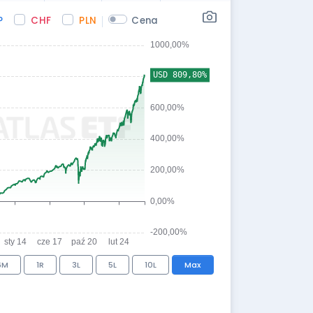
P
CHF
PLN
Cena
9,83
YTD
MIN 12M
MAX 12M
0,11%
25,01
31,66
3,20
12,03%
sie, 20:15
6M
1R
3L
5L
10L
Max