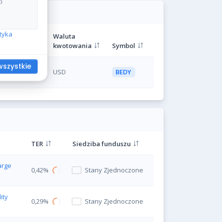
i
ityka
Waluta
kwotowania
Symbol
wszystkie
 Zjednoczone
USD
BEDY
TER
Siedziba funduszu
arge
0,42%
Stany Zjednoczone
ity
0,29%
Stany Zjednoczone