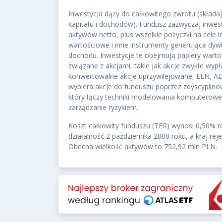
Inwestycja dąży do całkowitego zwrotu (składaj
kapitału i dochodów). Fundusz zazwyczaj inwes
aktywów netto, plus wszelkie pożyczki na cele i
wartościowe i inne instrumenty generujące dywi
dochodu. Inwestycje te obejmują papiery warto
związane z akcjami, takie jak akcje zwykłe wyp
konwertowalne akcje uprzywilejowane, ELN, AD
wybiera akcje do funduszu poprzez zdyscyplino
który łączy techniki modelowania komputeroweg
zarządzanie ryzykiem.
Koszt całkowity funduszu (TER) wynosi 0,50% r
działalność 2 października 2000 roku, a kraj rej
Obecna wielkość aktywów to 752,92 mln PLN.