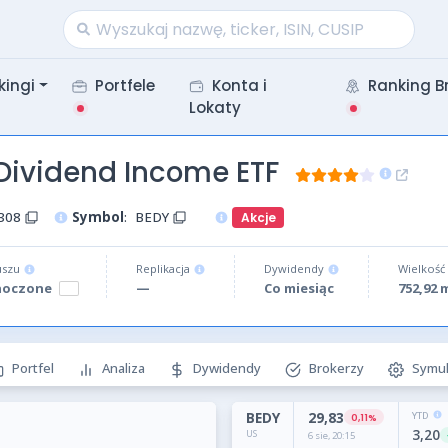
kingi
Portfele
Konta i
Ranking B
Lokaty
Dividend Income ETF
308
Symbol
:
BEDY
Akcje
uszu
Replikacja
Dywidendy
Wielkość
noczone
—
Co miesiąc
752,92 
Portfel
Analiza
Dywidendy
Brokerzy
Symul