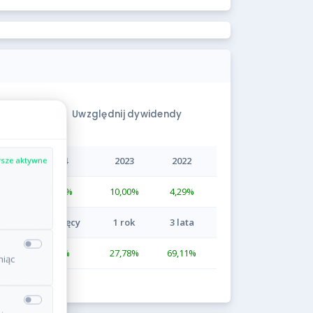
Uwzględnij dywidendy
2024
2023
2022
sze aktywne
14,35
%
10,00
%
4,29
%
e
6 miesięcy
1 rok
3 lata
8,37
%
27,78
%
69,11
%
niąc
2026; dane NAV