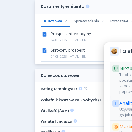
Dokumenty emitenta
Kluczowe
2
Sprawozdania
2
Pozostałe
Prospekt informacyjny
04.03.2026
·
HTML
·
EN
Ta s
Skrócony prospekt
04.03.2026
·
HTML
·
EN
Niezb
Te pli
Dane podstawowe
podsta
zabezp
Rating Morningstar
popraw
Wskaźnik kosztów całkowitych (TER)
Anali
Używam
Wielkość (AuM)
go jak 
Waluta funduszu
Marke
Replikacja