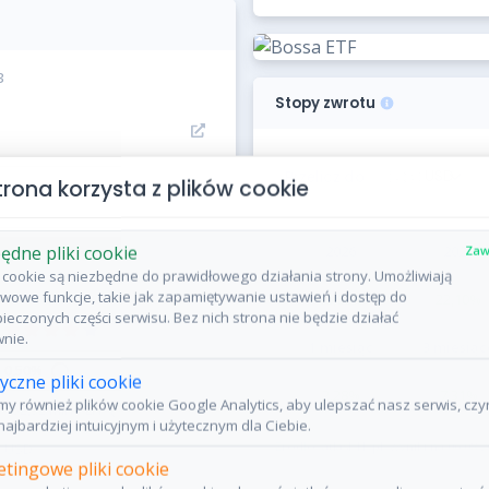
3
Stopy zwrotu
Przelicz do
trona korzysta z plików cookie
2026
2025
ędne pliki cookie
Zaw
ki cookie są niezbędne do prawidłowego działania strony. Umożliwiają
wowe funkcje, takie jak zapamiętywanie ustawień i dostęp do
16,60
%
22,10
%
ieczonych części serwisu. Bez nich strona nie będzie działać
nie.
1 miesiąc
3 miesiąc
0,50%
tyczne pliki cookie
2,28
%
7,31
%
y również plików cookie Google Analytics, aby ulepszać nasz serwis, czy
752,92 mln PLN
najbardziej intuicyjnym i użytecznym dla Ciebie.
Źródło: atlasETF.pl; wyniki na 06.08.
USD
tingowe pliki cookie
—