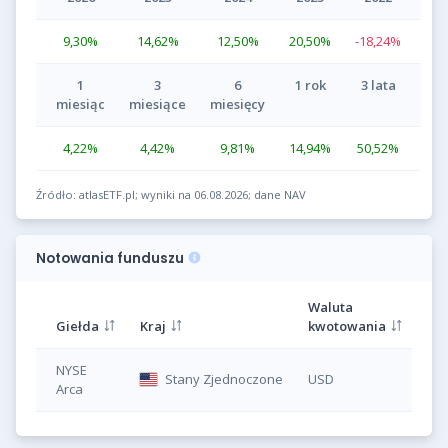
9,30
%
14,62
%
12,50
%
20,50
%
-18,24
%
1
3
6
1 rok
3 lata
miesiąc
miesiące
miesięcy
4,22
%
4,42
%
9,81
%
14,94
%
50,52
%
Źródło: atlasETF.pl; wyniki na 06.08.2026; dane NAV
Notowania funduszu
Waluta
Giełda
Kraj
kwotowania
Sy
NYSE
Stany Zjednoczone
USD
B
Arca