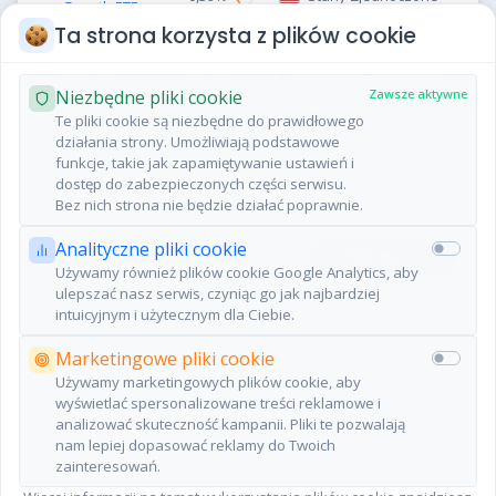
Growth ETF
Ta strona korzysta z plików cookie
Clockwise U.S.
Core Equity
0,96%
Stany Zjednoczone
BKCG
39,57
YTD
MIN 12M
0,00%
Niezbędne pliki cookie
Zawsze aktywne
ETF
32,93
3,16
8,69%
US
7 sie, 14:15
Te pliki cookie są niezbędne do prawidłowego
działania strony. Umożliwiają podstawowe
Congress
funkcje, takie jak zapamiętywanie ustawień i
Large Cap
0,65%
Stany Zjednoczone
dostęp do zabezpieczonych części serwisu.
Growth ETF
Bez nich strona nie będzie działać poprawnie.
Analityczne pliki cookie
Poprzednia
Następna
Używamy również plików cookie Google Analytics, aby
ulepszać nasz serwis, czyniąc go jak najbardziej
intuicyjnym i użytecznym dla Ciebie.
Marketingowe pliki cookie
Używamy marketingowych plików cookie, aby
wyświetlać spersonalizowane treści reklamowe i
analizować skuteczność kampanii. Pliki te pozwalają
nam lepiej dopasować reklamy do Twoich
Dane dostarczone przez Morningstar oraz atlasETF.
zainteresowań.
© 2026 Morningstar. All Rights Reserved. The information contained
herein: (1) is proprietary to Morningstar and/or its content providers; (2)