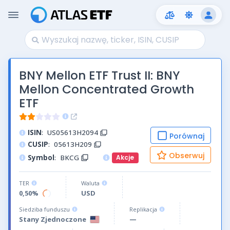
BNY Mellon ETF Trust II: BNY
Mellon Concentrated Growth
ETF
ISIN
:
US05613H2094
Porównaj
CUSIP
:
05613H209
Obserwuj
Symbol
:
BKCG
Akcje
TER
Waluta
0,50%
USD
Siedziba funduszu
Replikacja
Stany Zjednoczone
—