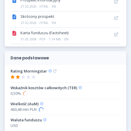
27.02.2026
·
HTML
·
EN
Skrócony prospekt
27.02.2026
·
HTML
·
EN
Karta funduszu (Factsheet)
31.03.2008
·
PDF
·
1,14 MB
·
EN
Dane podstawowe
Rating Morningstar
Wskaźnik kosztów całkowitych (TER)
0,50%
Wielkość (AuM)
460,48 mln PLN
Waluta funduszu
USD