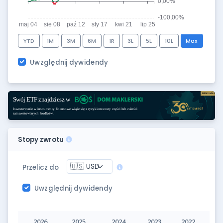
YTD
1M
3M
6M
1R
3L
5L
10L
Max
Uwzględnij dywidendy
Stopy zwrotu
Przelicz do
Uwzględnij dywidendy
2026
2025
2024
2023
2022