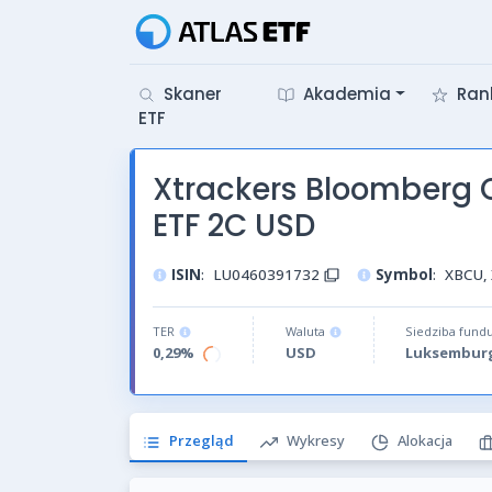
Skaner
Akademia
Ran
ETF
Xtrackers Bloomberg 
ETF 2C USD
ISIN
:
LU0460391732
Symbol
:
XBCU,
TER
Waluta
Siedziba fund
0,29%
USD
Luksembur
Przegląd
Wykresy
Alokacja