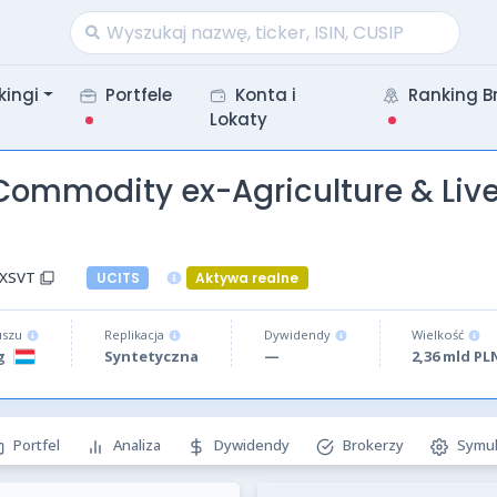
kingi
Portfele
Konta i
Ranking B
Lokaty
Commodity ex-Agriculture & Liv
 XSVT
UCITS
Aktywa realne
uszu
Replikacja
Dywidendy
Wielkość
g
Syntetyczna
—
2,36 mld PL
Portfel
Analiza
Dywidendy
Brokerzy
Symul