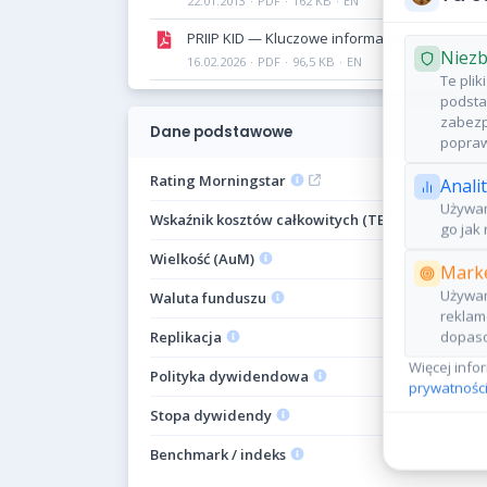
22.01.2013
·
PDF
·
162 KB
·
EN
PRIIP KID — Kluczowe informacje
Niezb
16.02.2026
·
PDF
·
96,5 KB
·
EN
Te pli
podsta
zabezp
Dane podstawowe
popraw
Rating Morningstar
Anali
Używam
Wskaźnik kosztów całkowitych (TER)
go jak 
Wielkość (AuM)
Marke
Używam
Waluta funduszu
reklam
Replikacja
dopaso
Więcej info
Polityka dywidendowa
prywatności
Stopa dywidendy
Benchmark / indeks