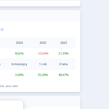
2024
2023
2022
8,62
%
-10,64
%
21,39
%
e
6 miesięcy
1 rok
3 lata
3,69
%
35,09
%
48,47
%
2026; dane NAV