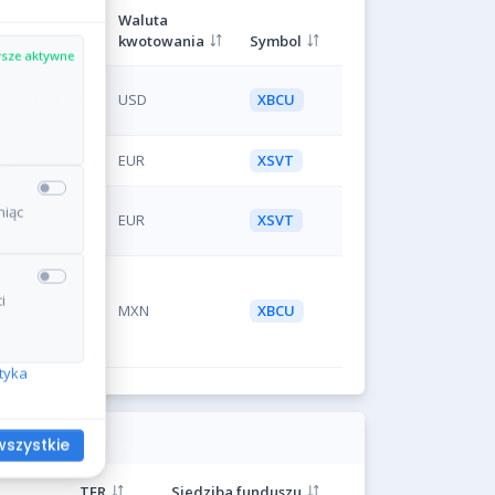
Waluta
kwotowania
Symbol
sze aktywne
elka Brytania
USD
XBCU
iemcy
EUR
XSVT
niąc
iemcy
EUR
XSVT
i
eksyk
MXN
XBCU
ityka
wszystkie
TER
Siedziba funduszu