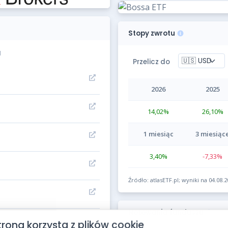
Stopy zwrotu
1
Przelicz do
2026
2025
14,02
%
26,10
%
1 miesiąc
3 miesiąc
3,40
%
-7,33
%
Źródło: atlasETF.pl; wyniki na 04.08.
Notowania funduszu
trona korzysta z plików cookie