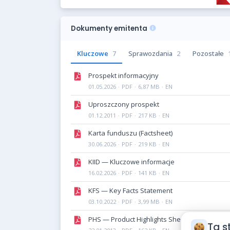
Dokumenty emitenta
Kluczowe
7
Sprawozdania
2
Pozostałe
Prospekt informacyjny
01.05.2026
·
PDF
·
6,87 MB
·
EN
Uproszczony prospekt
01.12.2011
·
PDF
·
217 KB
·
EN
Karta funduszu (Factsheet)
30.06.2026
·
PDF
·
219 KB
·
EN
KIID — Kluczowe informacje
16.02.2026
·
PDF
·
141 KB
·
EN
KFS — Key Facts Statement
03.10.2022
·
PDF
·
3,99 MB
·
EN
PHS — Product Highlights Sheet
Ta s