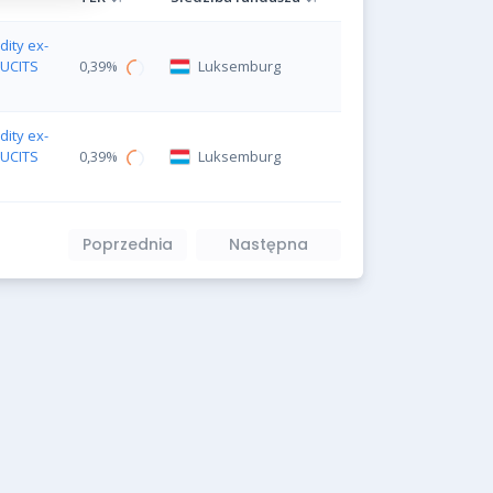
ity ex-
 UCITS
0,39%
Luksemburg
ity ex-
 UCITS
0,39%
Luksemburg
Poprzednia
Następna