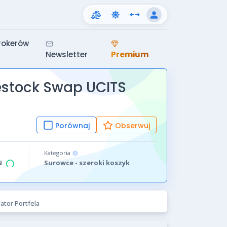
rokerów
Newsletter
Premium
estock Swap UCITS
Porównaj
Obserwuj
Kategoria
N
Surowce - szeroki koszyk
ator Portfela