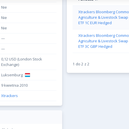
Nie
Xtrackers Bloomberg Commod
Agriculture & Livestock Swap
Nie
ETF 1C EUR Hedged
Nie
Xtrackers Bloomberg Commod
—
Agriculture & Livestock Swap
ETF 3C GBP Hedged
—
0,12 USD (London Stock
1
do
2
z
2
Exchange)
Luksemburg
9 kwietnia 2010
Xtrackers