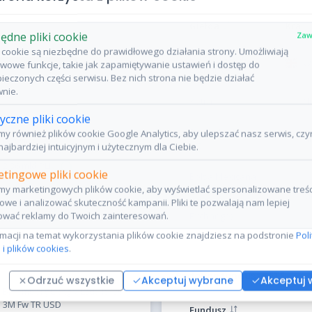
Giełda
Kraj
ędne pliki cookie
Zaw
ki cookie są niezbędne do prawidłowego działania strony. Umożliwiają
London Stock
Wi
wowe funkcje, takie jak zapamiętywanie ustawień i dostęp do
Exchange
ieczonych części serwisu. Bez nich strona nie będzie działać
nie.
Xetra
N
—
tyczne pliki cookie
Deutsche Börse
y również plików cookie Google Analytics, aby ulepszać nasz serwis, czy
N
0,29%
AG
najbardziej intuicyjnym i użytecznym dla Ciebie.
2,36 mld PLN
tingowe pliki cookie
Bolsa Mexicana
y marketingowych plików cookie, aby wyświetlać spersonalizowane treśc
de Valores
USD
M
owe i analizować skuteczność kampanii. Pliki te pozwalają nam lepiej
(Mexican Stock
Syntetyczna
wać reklamy do Twoich zainteresowań.
Exchange)
rmacji na temat wykorzystania plików cookie znajdziesz na podstronie
Pol
Akumulacja
 i plików cookies
.
—
Podobne fundusze ETF
Odrzuć wszystkie
Akceptuj wybrane
Akceptuj 
Bloomberg ExAgr&Lstk 15/30
3M Fw TR USD
Fundusz