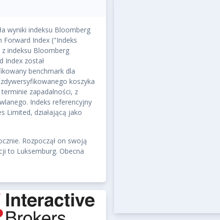
XBCU
·
LSE
EUR
USD
GB
ała wyniki indeksu Bloomberg
h Forward Index ("Indeks
ę z indeksu Bloomberg
 Index został
fikowany benchmark dla
ze zdywersyfikowanego koszyka
terminie zapadalności, z
wlanego. Indeks referencyjny
s Limited, działającą jako
ocznie. Rozpoczął on swoją
racji to Luksemburg. Obecna
YTD
1M
3M