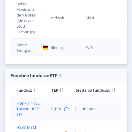
Bolsa
Mexicana
de Valores
Meksyk
MXN
XMT
(Mexican
Stock
Exchange)
Börse
Niemcy
EUR
DBX
Stuttgart
Podobne fundusze ETF
Fundusz
TER
Siedziba funduszu
Franklin FTSE
Taiwan UCITS
0,19%
Irlandia
ETF
HSBC MSCI