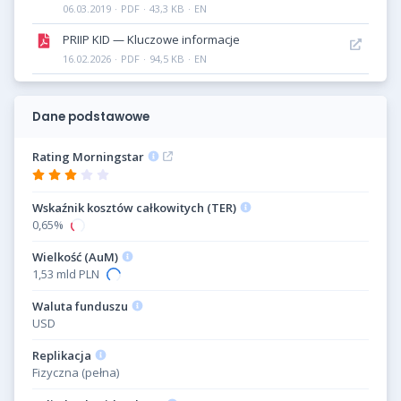
06.03.2019
·
PDF
·
43,3 KB
·
EN
PRIIP KID — Kluczowe informacje
16.02.2026
·
PDF
·
94,5 KB
·
EN
Dane podstawowe
Rating Morningstar
Wskaźnik kosztów całkowitych (TER)
0,65%
Wielkość (AuM)
1,53 mld PLN
Waluta funduszu
USD
Replikacja
Fizyczna (pełna)