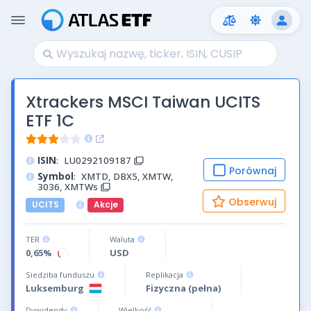
Xtrackers MSCI Taiwan UCITS
ETF 1C
ISIN
:
LU0292109187
Porównaj
Symbol
:
XMTD, DBX5, XMTW,
3036, XMTWs
Obserwuj
UCITS
Akcje
TER
Waluta
0,65%
USD
Siedziba funduszu
Replikacja
Luksemburg
Fizyczna (pełna)
Dywidendy
Wielkość