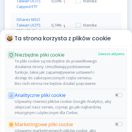
Taiwan UCITS
0,50%
Irlandia
Capped ETF
iShares MSCI
Taiwan UCITS
0,74%
Irlandia
ETF USD (Dist)
Ta strona korzysta z plików cookie
iShares MSCI
Taiwan UCITS
0,74%
Irlandia
Niezbędne pliki cookie
Zawsze aktywne
ETF USD Acc
Te pliki cookie są niezbędne do prawidłowego
działania strony. Umożliwiają podstawowe
Xtrackers MSCI
funkcje, takie jak zapamiętywanie ustawień i
Taiwan UCITS
0,21%
Luksemburg
dostęp do zabezpieczonych części serwisu.
ETF 1D
Bez nich strona nie będzie działać poprawnie.
Analityczne pliki cookie
Poprzednia
Następna
Używamy również plików cookie Google Analytics, aby
ulepszać nasz serwis, czyniąc go jak najbardziej
intuicyjnym i użytecznym dla Ciebie.
Marketingowe pliki cookie
Używamy marketingowych plików cookie, aby