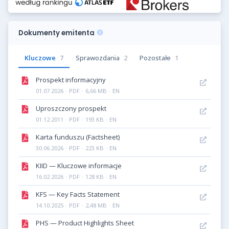
Dokumenty emitenta
Kluczowe
7
Sprawozdania
2
Pozostałe
1
Prospekt informacyjny
01.07.2026
·
PDF
·
6,66 MB
·
EN
Uproszczony prospekt
01.12.2011
·
PDF
·
193 KB
·
EN
Karta funduszu (Factsheet)
30.06.2026
·
PDF
·
223 KB
·
EN
KIID — Kluczowe informacje
16.02.2026
·
PDF
·
128 KB
·
EN
KFS — Key Facts Statement
14.10.2025
·
PDF
·
2,48 MB
·
EN
PHS — Product Highlights Sheet