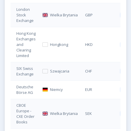
London
Stock
Wielka Brytania
GBP
XM
Exchange
Hong Kong
Exchanges
and
Hongkong
HKD
3036
Clearing
Limited
SIX Swiss
Szwajcaria
CHF
XM
Exchange
Deutsche
Niemcy
EUR
DBX
Börse AG
CBOE
Europe -
Wielka Brytania
SEK
XMT
CXE Order
Books