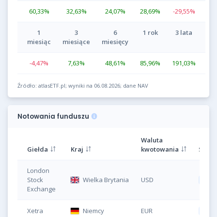
60,33
%
32,63
%
24,07
%
28,69
%
-29,55
%
1
3
6
1 rok
3 lata
miesiąc
miesiące
miesięcy
-4,47
%
7,63
%
48,61
%
85,96
%
191,03
%
Źródło: atlasETF.pl; wyniki na 06.08.2026; dane NAV
Notowania funduszu
Waluta
Giełda
Kraj
kwotowania
Symb
London
Stock
Wielka Brytania
USD
XMT
Exchange
Xetra
Niemcy
EUR
DBX