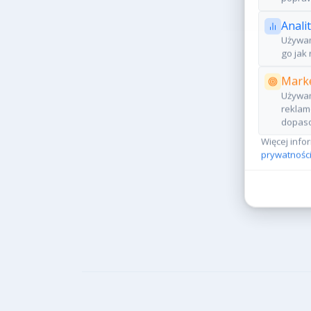
Anali
Używam
go jak 
Marke
Używam
reklam
dopaso
Więcej info
prywatności