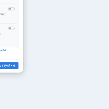
niąc
i
ityka
wszystkie