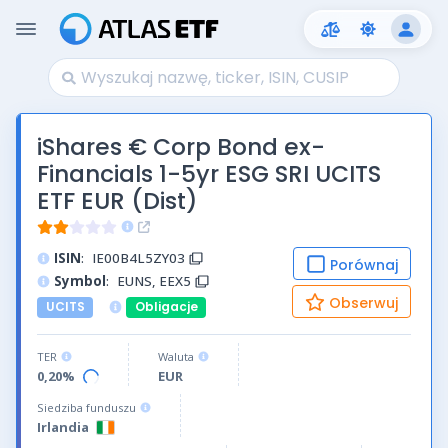
iShares € Corp Bond ex-
Financials 1-5yr ESG SRI UCITS
ETF EUR (Dist)
ISIN
:
IE00B4L5ZY03
Porównaj
Symbol
:
EUNS, EEX5
Obserwuj
UCITS
Obligacje
TER
Waluta
0,20%
EUR
Siedziba funduszu
Irlandia