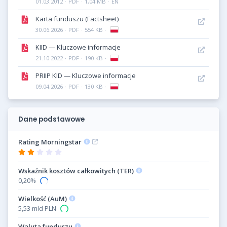
01.03.2012
·
PDF
·
1,04 MB
·
EN
Karta funduszu (Factsheet)
30.06.2026
·
PDF
·
554 KB
·
KIID — Kluczowe informacje
21.10.2022
·
PDF
·
190 KB
·
PRIIP KID — Kluczowe informacje
09.04.2026
·
PDF
·
130 KB
·
Dane podstawowe
Rating Morningstar
Wskaźnik kosztów całkowitych (TER)
0,20%
Wielkość (AuM)
5,53 mld PLN
Waluta funduszu