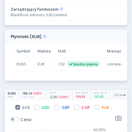
Zarządzający funduszem
BlackRock Advisors (UK) Limited
Płynność (XLM)
Symbol
Waluta
XLM
Miesiąc
EUNS
EUR
7,92
czerwiec 2026
Bardzo płynny
EUR
USD
GBP
CHF
PLN
Cena