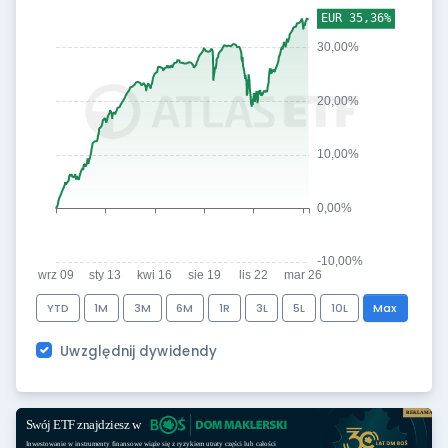
YTD
1M
3M
6M
1R
3L
5L
10L
Max
Uwzględnij dywidendy