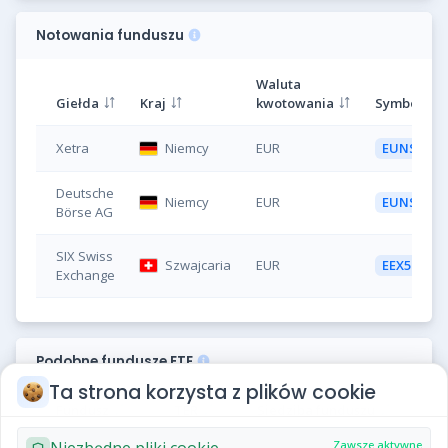
Notowania funduszu
Waluta
Giełda
Kraj
kwotowania
Symbol
Xetra
Niemcy
EUR
EUNS
Deutsche
Niemcy
EUR
EUNS
Börse AG
SIX Swiss
Szwajcaria
EUR
EEX5
Exchange
Podobne fundusze ETF
Ta strona korzysta z plików cookie
Fundusz
TER
Siedziba funduszu
Niezbędne pliki cookie
Zawsze aktywne