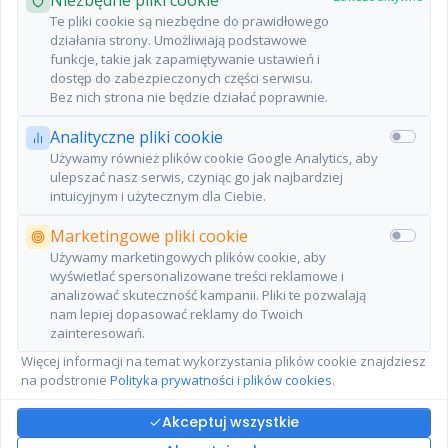
iShares € Corp
Te pliki cookie są niezbędne do prawidłowego
Bond ex-
działania strony. Umożliwiają podstawowe
Financials 1-5yr
0,20%
Irlandia
funkcje, takie jak zapamiętywanie ustawień i
ESG SRI UCITS
dostęp do zabezpieczonych części serwisu.
ETF EUR (Acc)
Bez nich strona nie będzie działać poprawnie.
Analityczne pliki cookie
Poprzednia
Następna
Używamy również plików cookie Google Analytics, aby
ulepszać nasz serwis, czyniąc go jak najbardziej
intuicyjnym i użytecznym dla Ciebie.
Marketingowe pliki cookie
Używamy marketingowych plików cookie, aby
wyświetlać spersonalizowane treści reklamowe i
analizować skuteczność kampanii. Pliki te pozwalają
nam lepiej dopasować reklamy do Twoich
Dane dostarczone przez Morningstar oraz atlasETF.
zainteresowań.
© 2026 Morningstar. All Rights Reserved. The information contained
herein: (1) is proprietary to Morningstar and/or its content providers; (2)
Więcej informacji na temat wykorzystania plików cookie znajdziesz
may not be copied or distributed, and (3) is not warranted to be accurate
na podstronie
Polityka prywatności i plików cookies
.
complete or timely. Neither Morningstar nor its content providers are
responsible for any damages or losses arising from any use of this
information. Past performance is no guarantee of future results.
Akceptuj wszystkie