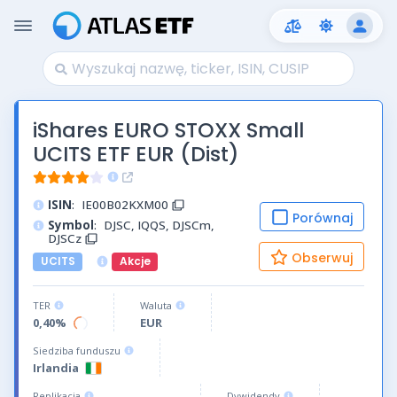
iShares EURO STOXX Small
UCITS ETF EUR (Dist)
ISIN
:
IE00B02KXM00
Porównaj
Symbol
:
DJSC, IQQS, DJSCm,
DJSCz
Obserwuj
UCITS
Akcje
TER
Waluta
0,40%
EUR
Siedziba funduszu
Irlandia
Replikacja
Dywidendy