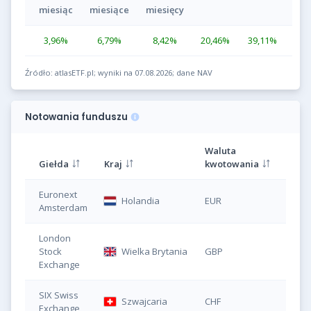
miesiąc
miesiące
miesięcy
3,96
%
6,79
%
8,42
%
20,46
%
39,11
%
Źródło: atlasETF.pl; wyniki na 07.08.2026; dane NAV
Notowania funduszu
Waluta
Giełda
Kraj
kwotowania
Symb
Euronext
Holandia
EUR
DJS
Amsterdam
London
Stock
Wielka Brytania
GBP
DJS
Exchange
SIX Swiss
Szwajcaria
CHF
DJS
Exchange