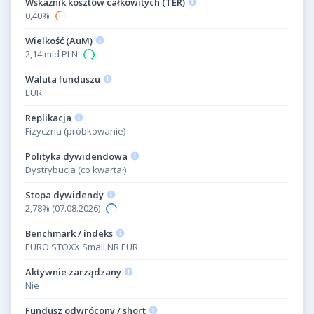
Wskaźnik kosztów całkowitych (TER)
0,40%
Wielkość (AuM)
2,14 mld PLN
Waluta funduszu
EUR
Replikacja
Fizyczna (próbkowanie)
Polityka dywidendowa
Dystrybucja (co kwartał)
Stopa dywidendy
2,78% (07.08.2026)
Benchmark / indeks
EURO STOXX Small NR EUR
Aktywnie zarządzany
Nie
Fundusz odwrócony / short