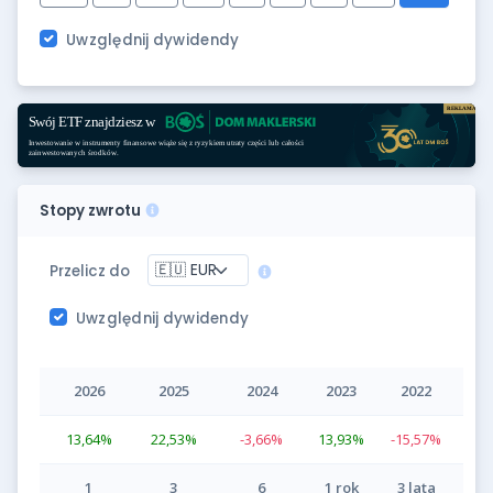
Uwzględnij dywidendy
Stopy zwrotu
Przelicz do
Uwzględnij dywidendy
2026
2025
2024
2023
2022
13,64
%
22,53
%
-3,66
%
13,93
%
-15,57
%
1
3
6
1 rok
3 lata