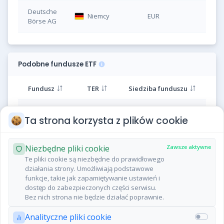
Deutsche
Niemcy
EUR
IQQ
Börse AG
Podobne fundusze ETF
Fundusz
TER
Siedziba funduszu
DJSC
54,61
YTD
MIN 12M
0,27%
iShares EURO
45,60
5,44
EURON...
11,09%
Ta strona korzysta z plików cookie
7 sie, 15:35
STOXX Mid
0,40%
Irlandia
UCITS ETF EUR
(Dist)
Niezbędne pliki cookie
Zawsze aktywne
Te pliki cookie są niezbędne do prawidłowego
iShares MSCI
działania strony. Umożliwiają podstawowe
EMU Mid Cap
0,49%
Irlandia
funkcje, takie jak zapamiętywanie ustawień i
UCITS ETF EUR
dostęp do zabezpieczonych części serwisu.
(Acc)
Bez nich strona nie będzie działać poprawnie.
Analityczne pliki cookie
Poprzednia
Następna