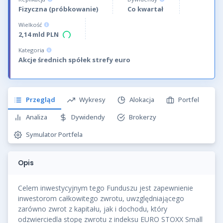
Fizyczna (próbkowanie)
Co kwartał
Wielkość
2,14 mld PLN
Kategoria
Akcje średnich spółek strefy euro
Przegląd
Wykresy
Alokacja
Portfel
Analiza
Dywidendy
Brokerzy
Symulator Portfela
Opis
Celem inwestycyjnym tego Funduszu jest zapewnienie
inwestorom całkowitego zwrotu, uwzględniającego
zarówno zwrot z kapitału, jak i dochodu, który
odzwierciedla stopę zwrotu z indeksu EURO STOXX Small