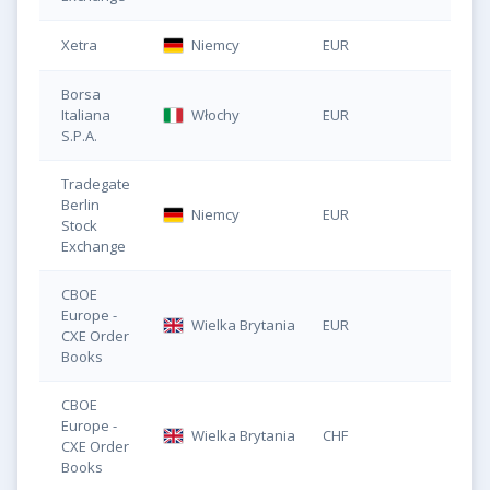
Xetra
Niemcy
EUR
IQQ
Borsa
Italiana
Włochy
EUR
DJS
S.P.A.
Tradegate
Berlin
Niemcy
EUR
IQQ
Stock
Exchange
CBOE
Europe -
Wielka Brytania
EUR
DJS
CXE Order
Books
CBOE
Europe -
Wielka Brytania
CHF
DJS
CXE Order
Books