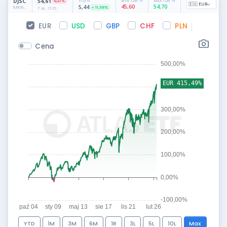
EUR
USD
GBP
CHF
PLN
Cena
YTD
1M
3M
6M
1R
3L
5L
10L
Max