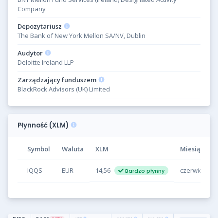
Company
Depozytariusz
The Bank of New York Mellon SA/NV, Dublin
Audytor
Deloitte Ireland LLP
Zarządzający funduszem
BlackRock Advisors (UK) Limited
Płynność (XLM)
Symbol
Waluta
XLM
Miesiąc
IQQS
EUR
14,56
czerwiec 202
Bardzo płynny