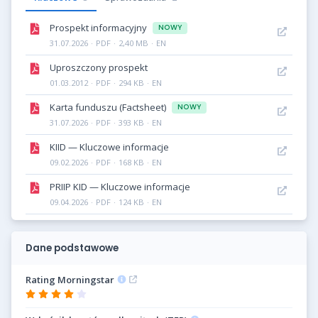
Prospekt informacyjny
NOWY
31.07.2026
·
PDF
·
2,40 MB
·
EN
Uproszczony prospekt
01.03.2012
·
PDF
·
294 KB
·
EN
Karta funduszu (Factsheet)
NOWY
31.07.2026
·
PDF
·
393 KB
·
EN
KIID — Kluczowe informacje
09.02.2026
·
PDF
·
168 KB
·
EN
PRIIP KID — Kluczowe informacje
09.04.2026
·
PDF
·
124 KB
·
EN
Dane podstawowe
Rating Morningstar