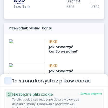
Euronext
Paris
Francja
Saxo Bank
Przewodnik obsługi konta
IBKR
Jak otworzyć
konto wspólne?
IBKR
Jak otworzyć
konto
indywidualne?
Ta strona korzysta z plików cookie
IBKR
Niezbędne pliki cookie
Zawsze aktywne
Jak założyć konto
demo?
Te pliki cookie są niezbędne do prawidłowego
działania strony. Umożliwiają podstawowe