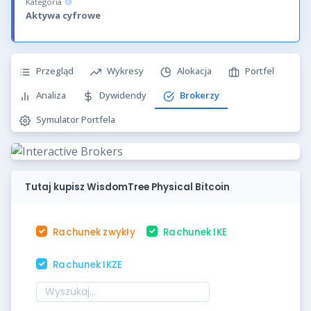
Kategoria
Aktywa cyfrowe
Przegląd
Wykresy
Alokacja
Portfel
Analiza
Dywidendy
Brokerzy
Symulator Portfela
Tutaj kupisz WisdomTree Physical Bitcoin
Rachunek zwykły
Rachunek IKE
Rachunek IKZE