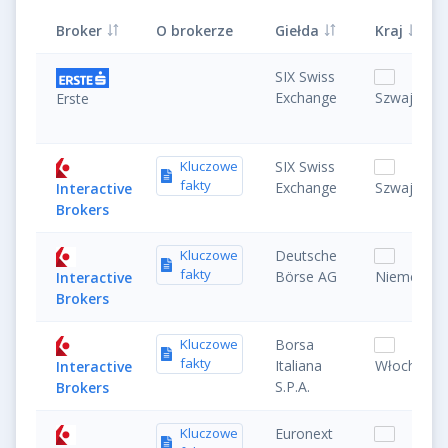
Broker
O brokerze
Giełda
Kraj
SIX Swiss
Exchange
Szwajcaria
Erste
Kluczowe
SIX Swiss
fakty
Exchange
Szwajcaria
Interactive
Brokers
Kluczowe
Deutsche
fakty
Börse AG
Niemcy
Interactive
Brokers
Kluczowe
Borsa
fakty
Italiana
Włochy
Interactive
S.P.A.
Brokers
Kluczowe
Euronext