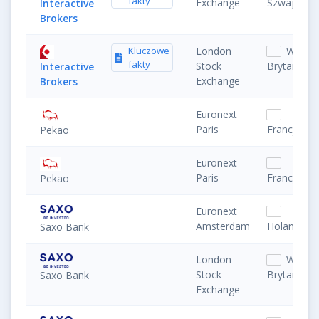
fakty
Exchange
Szwajcaria
Interactive
Brokers
Kluczowe
London
Wielka
fakty
Stock
Brytania
Interactive
Exchange
Brokers
Euronext
Paris
Francja
Pekao
Euronext
Paris
Francja
Pekao
Euronext
Amsterdam
Holandia
Saxo Bank
London
Wielka
Stock
Brytania
Saxo Bank
Exchange