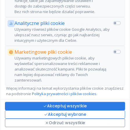
funkcje, takie jak zapamiętywanie ustawień i
dostęp do zabezpieczonych części serwisu.
IBKR
Bez nich strona nie będzie działać poprawnie.
Jak
zautomatyzować
Analityczne pliki cookie
inwestowanie?
Używamy również plików cookie Google Analytics, aby
ulepszać nasz serwis, czyniąc go jak najbardziej
intuicyjnym i użytecznym dla Ciebie.
Marketingowe pliki cookie
Używamy marketingowych plików cookie, aby
wyświetlać spersonalizowane treści reklamowe i
analizować skuteczność kampanii. Pliki te pozwalają
nam lepiej dopasować reklamy do Twoich
Dane dostarczone przez Morningstar oraz atlasETF.
zainteresowań.
© 2026 Morningstar. All Rights Reserved. The information contained
herein: (1) is proprietary to Morningstar and/or its content providers; (2)
Więcej informacji na temat wykorzystania plików cookie znajdziesz
may not be copied or distributed, and (3) is not warranted to be accurate
na podstronie
Polityka prywatności i plików cookies
.
complete or timely. Neither Morningstar nor its content providers are
responsible for any damages or losses arising from any use of this
information. Past performance is no guarantee of future results.
Akceptuj wszystkie
Akceptuj wybrane
©
2022-
2026
atlasETF
O nas
|
FAQ
|
Polityka prywatności i
Odrzuć wszystkie
plików cookies
|
Kontakt
|
Historia zmian
Kochamy
ETFy