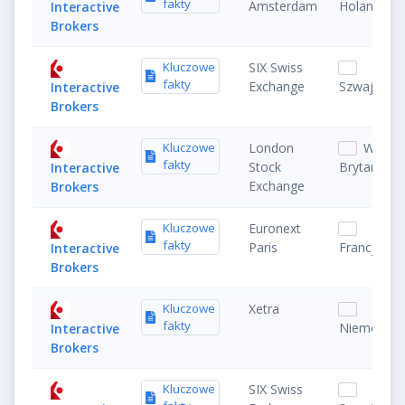
fakty
Amsterdam
Holandia
Interactive
Brokers
Kluczowe
SIX Swiss
fakty
Exchange
Szwajcaria
Interactive
Brokers
Kluczowe
London
Wielka
fakty
Stock
Brytania
Interactive
Exchange
Brokers
Kluczowe
Euronext
fakty
Paris
Francja
Interactive
Brokers
Kluczowe
Xetra
fakty
Niemcy
Interactive
Brokers
Kluczowe
SIX Swiss