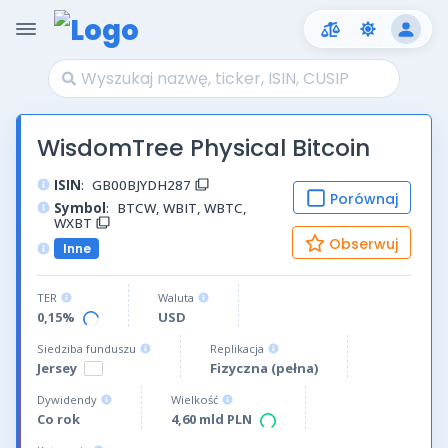
WisdomTree Physical Bitcoin
ISIN
:
GB00BJYDH287
Porównaj
Symbol
:
BTCW, WBIT, WBTC,
WXBT
Obserwuj
Inne
TER
Waluta
0,15%
USD
Siedziba funduszu
Replikacja
Jersey
Fizyczna (pełna)
Dywidendy
Wielkość
Co rok
4,60 mld PLN